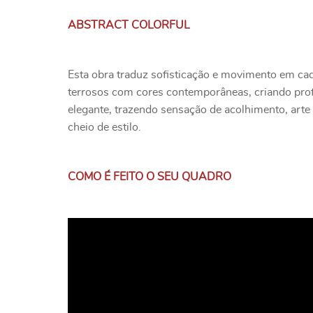
ABSTRACT COLORFUL
Esta obra traduz sofisticação e movimento em ca
terrosos com cores contemporâneas, criando prof
elegante, trazendo sensação de acolhimento, arte 
cheio de estilo.
COMO É FEITO O SEU QUADRO