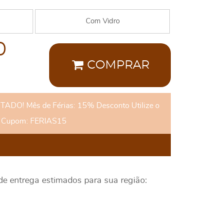
Com Vidro
0
COMPRAR
DO! Mês de Férias: 15% Desconto Utilize o
Cupom: FERIAS15
 de entrega estimados para sua região: