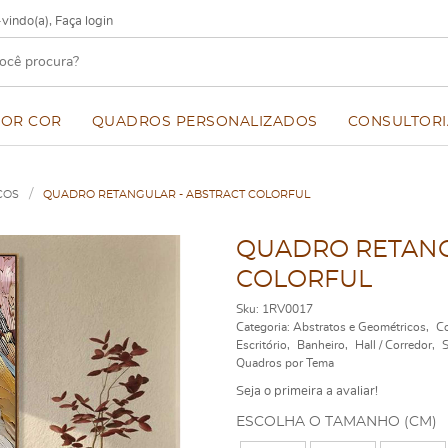
vindo(a),
Faça login
POR COR
QUADROS PERSONALIZADOS
CONSULTORI
COS
QUADRO RETANGULAR - ABSTRACT COLORFUL
QUADRO RETANG
COLORFUL
Sku:
1RV0017
Categoria:
Abstratos e Geométricos
Co
Escritório
Banheiro
Hall / Corredor
S
Quadros por Tema
Seja o primeira a avaliar!
ESCOLHA O TAMANHO (CM)