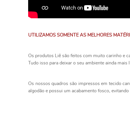
UTILIZAMOS SOMENTE AS MELHORES MATÉR
Os produtos Liê são feitos com muito carinho e c
Tudo isso para deixar o seu ambiente ainda mais l
Os nossos quadros são impressos em tecido canv
algodão e possui um acabamento fosco, evitando o