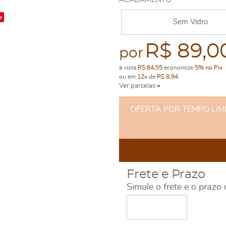
ACABAMENTO
e
Sem Vidro
R$ 89,0
por
à vista
R$ 84,55
economize
5%
no Pix
ou em
12x
de
R$ 8,94
Ver parcelas
OFERTA POR TEMPO LIMITA
Frete e Prazo
Simule o frete e o prazo