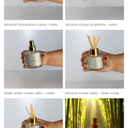
DIFUSOR TROUSSEAU CLEAN - VIDRO
DIFUSOR ACQUA DI MARTAN - VIDRO
100ML
100ML
R$ 70,00
R$ 70,00
por
por
à vista
R$ 66,50
economize
5%
no
à vista
R$ 66,50
economize
5%
no
Pix
Pix
HOME SPRAY CAPIM LIMÃO - VIDRO
DIFUSOR CAPIM LIMÃO - VIDRO 100ML
200ML
R$ 95,00
R$ 70,00
por
por
à vista
R$ 90,25
economize
5%
no
à vista
R$ 66,50
economize
5%
no
Pix
Pix