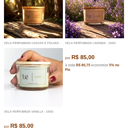
Pix
Pix
VELA PERFUMADA CASCAS E FOLHAS -
VELA PERFUMADA LAVANDA - 100G
100G
R$ 85,00
R$ 85,00
por
por
à vista
R$ 80,75
economize
5%
no
à vista
R$ 80,75
economize
5%
no
Pix
Pix
VELA PERFUMADA VANILLA - 100G
R$ 85,00
por