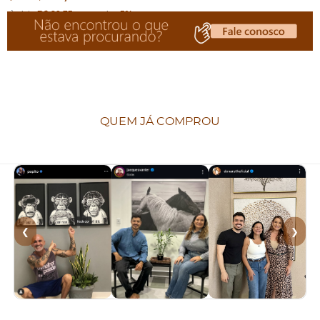
à vista
R$ 80,75
economize
5%
no
Pix
QUEM JÁ COMPROU
❮
❯