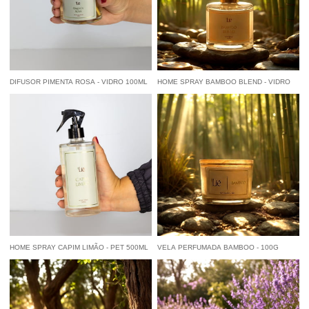
DIFUSOR PIMENTA ROSA - VIDRO 100ML
HOME SPRAY BAMBOO BLEND - VIDRO
200ML
R$ 70,00
R$ 95,00
por
por
à vista
R$ 66,50
economize
5%
no
à vista
R$ 90,25
economize
5%
no
Pix
Pix
HOME SPRAY CAPIM LIMÃO - PET 500ML
VELA PERFUMADA BAMBOO - 100G
R$ 119,00
R$ 85,00
por
por
à vista
R$ 113,05
economize
5%
no
à vista
R$ 80,75
economize
5%
no