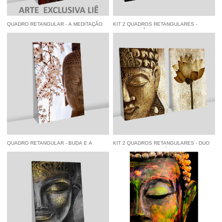
QUADRO RETANGULAR - A MEDITAÇÃO
KIT 2 QUADROS RETANGULARES -
DO BUDA
MANDALA MÃO DE HAMSA E FLOR DE
LÓTUS
à vista
R$ 84,55
economize
5%
no
à vista
R$ 122,55
economize
5%
no
Pix
Pix
QUADRO RETANGULAR - BUDA E A
KIT 2 QUADROS RETANGULARES - DUO
CEREJEIRA
FACE DE BUDA E A LÓTUS
à vista
R$ 84,55
economize
5%
no
à vista
R$ 122,55
economize
5%
no
Pix
Pix