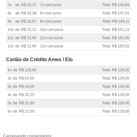
7x
de
R$ 20,71
7x com juros
Total: R$ 144,94
8x
de
R$ 18,38
8x com juros
Total: R$ 147,01
9x
de
R$ 16,57
9x com juros
Total: R$ 149,11
10x
de
R$ 15,12
10x com juros
Total: R$ 151,23
11x
de
R$ 13,94
11x com juros
Total: R$ 153,36
12x
de
R$ 12,96
12x com juros
Total: R$ 155,52
Cartão de Crédito Amex / Elo
1x
de
R$ 129,00
Total: R$ 129,00
2x
de
R$ 64,50
Total: R$ 129,00
3x
de
R$ 43,00
Total: R$ 129,00
4x
de
R$ 32,25
Total: R$ 129,00
5x
de
R$ 25,80
Total: R$ 129,00
6x
de
R$ 21,50
Total: R$ 129,00
Carregando comentários ...