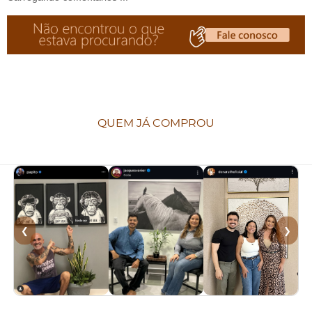
QUEM JÁ COMPROU
❮
❯