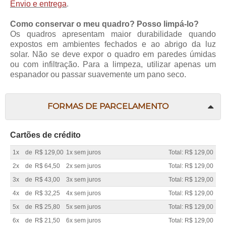
Envio e entrega
.
Como conservar o meu quadro? Posso limpá-lo?
Os quadros apresentam maior durabilidade quando
expostos em ambientes fechados e ao abrigo da luz
solar. Não se deve expor o quadro em paredes úmidas
ou com infiltração. Para a limpeza, utilizar apenas um
espanador ou passar suavemente um pano seco.
FORMAS DE PARCELAMENTO
Cartões de crédito
1x
de
R$ 129,00
1x sem juros
Total: R$ 129,00
2x
de
R$ 64,50
2x sem juros
Total: R$ 129,00
3x
de
R$ 43,00
3x sem juros
Total: R$ 129,00
4x
de
R$ 32,25
4x sem juros
Total: R$ 129,00
5x
de
R$ 25,80
5x sem juros
Total: R$ 129,00
6x
de
R$ 21,50
6x sem juros
Total: R$ 129,00