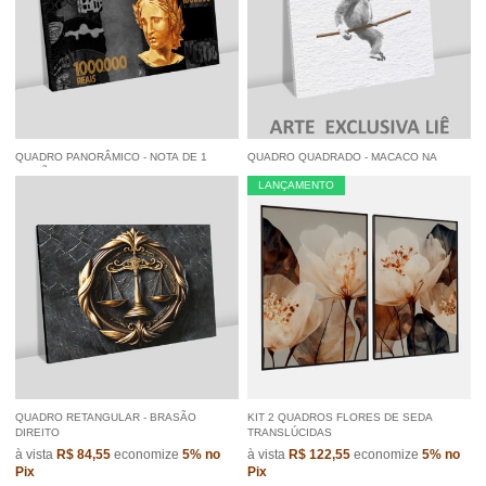
QUADRO PANORÂMICO - NOTA DE 1
QUADRO QUADRADO - MACACO NA
MILHÃO
CORDA
LANÇAMENTO
à vista
R$ 103,55
economize
5%
no
à vista
R$ 65,55
economize
5%
no
Pix
Pix
QUADRO RETANGULAR - BRASÃO
KIT 2 QUADROS FLORES DE SEDA
DIREITO
TRANSLÚCIDAS
à vista
R$ 84,55
economize
5%
no
à vista
R$ 122,55
economize
5%
no
Pix
Pix