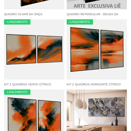
QUADRO OLHAR DA ONÇA
QUADRO RETANGULAR - DEUSA DA
JUSTIÇA
LANÇAMENTO
LANÇAMENTO
à vista
R$ 84,55
economize
5%
no
à vista
R$ 84,55
economize
5%
no
Pix
Pix
KIT 2 QUADROS VENTO CÍTRICO
KIT 2 QUADROS HORIZONTE CÍTRICO
ABSTRATO
ABSTRATO
LANÇAMENTO
à vista
R$ 84,55
economize
5%
no
à vista
R$ 122,55
economize
5%
no
Pix
Pix