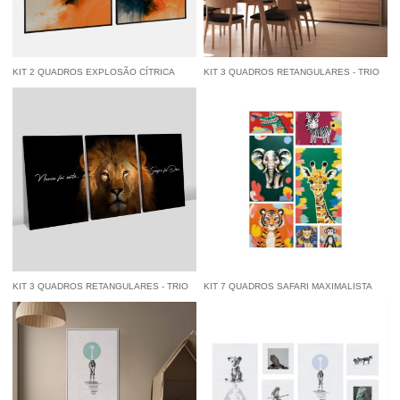
KIT 2 QUADROS EXPLOSÃO CÍTRICA
KIT 3 QUADROS RETANGULARES - TRIO
ABSTRATA
DARK MARBLE
à vista
R$ 122,55
economize
5%
no
à vista
R$ 141,55
economize
5%
no
Pix
Pix
KIT 3 QUADROS RETANGULARES - TRIO
KIT 7 QUADROS SAFARI MAXIMALISTA
NUNCA FOI SORTE
(126X186CM)
à vista
R$ 160,55
economize
5%
no
R$ 2.379,00
Pix
por
à vista
R$ 2.260,05
economize
5%
no
Pix