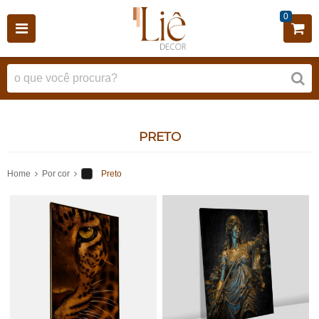
0
PRETO
Home
Por cor
Preto