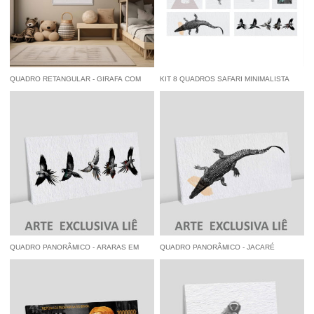
QUADRO RETANGULAR - GIRAFA COM
KIT 8 QUADROS SAFARI MINIMALISTA
SOL AZUL
(218X136CM)
à vista
R$ 84,55
economize
5%
no
R$ 2.699,00
Pix
por
à vista
R$ 2.564,05
economize
5%
no
Pix
QUADRO PANORÂMICO - ARARAS EM
QUADRO PANORÂMICO - JACARÉ
VOO
MINIMALISTA
à vista
R$ 103,55
economize
5%
no
à vista
R$ 103,55
economize
5%
no
Pix
Pix