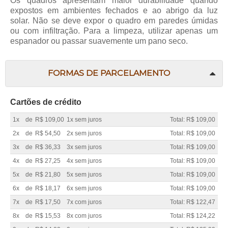
Os quadros apresentam maior durabilidade quando
expostos em ambientes fechados e ao abrigo da luz
solar. Não se deve expor o quadro em paredes úmidas
ou com infiltração. Para a limpeza, utilizar apenas um
espanador ou passar suavemente um pano seco.
FORMAS DE PARCELAMENTO
Cartões de crédito
1x
de
R$ 109,00
1x sem juros
Total: R$ 109,00
2x
de
R$ 54,50
2x sem juros
Total: R$ 109,00
3x
de
R$ 36,33
3x sem juros
Total: R$ 109,00
4x
de
R$ 27,25
4x sem juros
Total: R$ 109,00
5x
de
R$ 21,80
5x sem juros
Total: R$ 109,00
6x
de
R$ 18,17
6x sem juros
Total: R$ 109,00
7x
de
R$ 17,50
7x com juros
Total: R$ 122,47
8x
de
R$ 15,53
8x com juros
Total: R$ 124,22