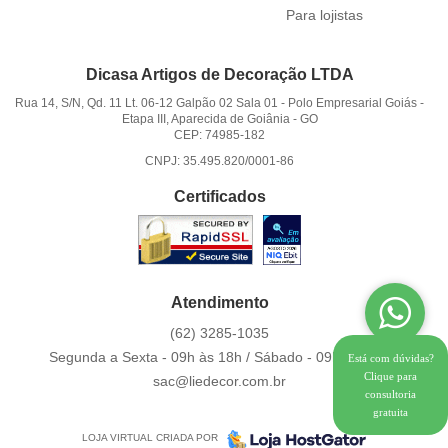
Para lojistas
Dicasa Artigos de Decoração LTDA
Rua 14, S/N, Qd. 11 Lt. 06-12 Galpão 02 Sala 01
-
Polo Empresarial Goiás -
Etapa III, Aparecida de Goiânia
-
GO
CEP: 74985-182
CNPJ: 35.495.820/0001-86
Certificados
Atendimento
(62)
3285-1035
Segunda a Sexta - 09h às 18h / Sábado - 09h às 12h.
Está com dúvidas?
Clique para
sac@liedecor.com.br
consultoria
gratuita
LOJA VIRTUAL CRIADA POR