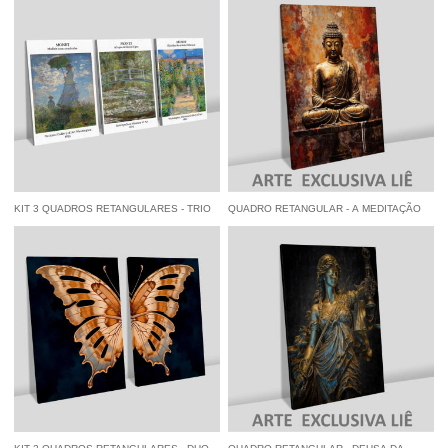
à vista
R$ 84,55
economize
5%
no
à vista
R$ 84,55
economize
5%
no
Pix
Pix
KIT 3 QUADROS RETANGULARES - TRIO
QUADRO RETANGULAR - A MEDITAÇÃO
MONET I
DO BUDA
à vista
R$ 160,55
economize
5%
no
à vista
R$ 84,55
economize
5%
no
Pix
Pix