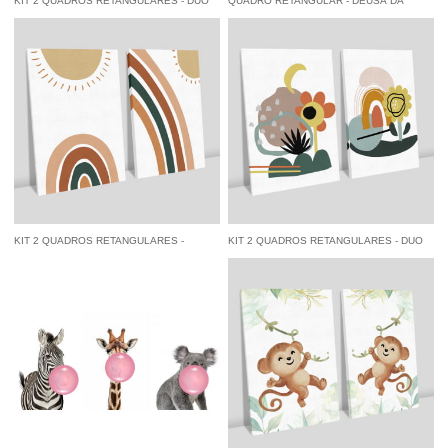
KIT 2 QUADROS RETANGULARES - DUO
QUADRO RETANGULAR - DEUSA DA
BORBOLETA
JUSTIÇA
à vista
R$ 122,55
economize
5%
no
à vista
R$ 84,55
economize
5%
no
Pix
Pix
KIT 2 QUADROS RETANGULARES -
KIT 2 QUADROS RETANGULARES - DUO
SUNNY RAINBOW
JARDINS BABY
à vista
R$ 122,55
economize
5%
no
à vista
R$ 122,55
economize
5%
no
Pix
Pix