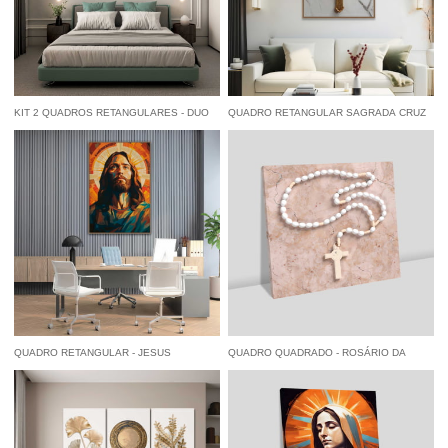
KIT 2 QUADROS RETANGULARES - DUO
QUADRO RETANGULAR SAGRADA CRUZ
FOLHAS EM PARES
DOURADA
à vista
R$ 122,55
economize
5%
no
à vista
R$ 84,55
economize
5%
no
Pix
Pix
QUADRO RETANGULAR - JESUS
QUADRO QUADRADO - ROSÁRIO DA
GEOMETRIC
SANTIDADE
à vista
R$ 84,55
economize
5%
no
à vista
R$ 65,55
economize
5%
no
Pix
Pix