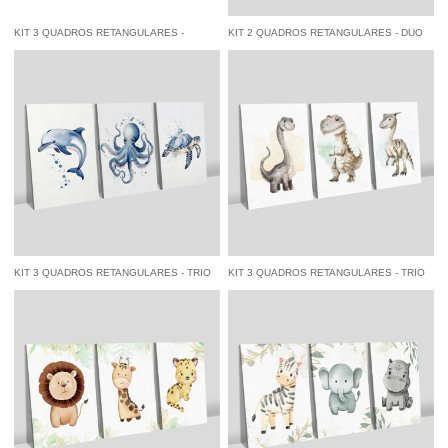
KIT 3 QUADROS RETANGULARES -
KIT 2 QUADROS RETANGULARES - DUO
ZEBRA, GIRAFA E COALA DIVERTIDOS
BABY MONKEYS
à vista
R$ 160,55
economize
5%
no
à vista
R$ 122,55
economize
5%
no
Pix
Pix
KIT 3 QUADROS RETANGULARES - TRIO
KIT 3 QUADROS RETANGULARES - TRIO
FUNDO DO MAR I
BABY DINOS
à vista
R$ 141,55
economize
5%
no
à vista
R$ 141,55
economize
5%
no
Pix
Pix