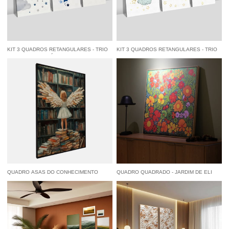
KIT 3 QUADROS RETANGULARES - TRIO
KIT 3 QUADROS RETANGULARES - TRIO
ENCANTOS DO CÉU
O PEQUENO PRINCIPE
à vista
R$ 141,55
economize
5%
no
à vista
R$ 141,55
economize
5%
no
Pix
Pix
QUADRO ASAS DO CONHECIMENTO
QUADRO QUADRADO - JARDIM DE ELI
à vista
R$ 84,55
economize
5%
no
à vista
R$ 65,55
economize
5%
no
Pix
Pix