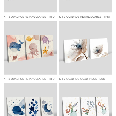
KIT 3 QUADROS RETANGULARES - TRIO
KIT 3 QUADROS RETANGULARES - TRIO
SAFARI FILHOTES I
SAFARI FILHOTES II
à vista
R$ 141,55
economize
5%
no
à vista
R$ 141,55
economize
5%
no
Pix
Pix
KIT 3 QUADROS RETANGULARES - TRIO
KIT 2 QUADROS QUADRADOS - DUO
FUNDO DO MAR EM AQUARELA
FLORES MINIMALISTA
à vista
R$ 141,55
economize
5%
no
à vista
R$ 227,05
economize
5%
no
Pix
Pix