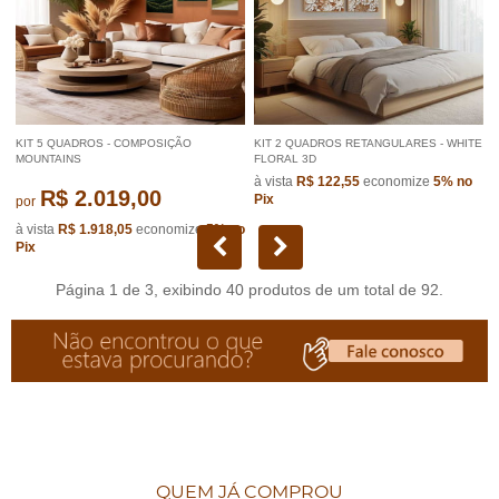
KIT 5 QUADROS - COMPOSIÇÃO
KIT 2 QUADROS RETANGULARES - WHITE
MOUNTAINS
FLORAL 3D
à vista
R$ 122,55
economize
5%
no
R$ 2.019,00
Pix
por
à vista
R$ 1.918,05
economize
5%
no
Pix
Página 1 de 3, exibindo 40 produtos de um total de 92.
QUEM JÁ COMPROU