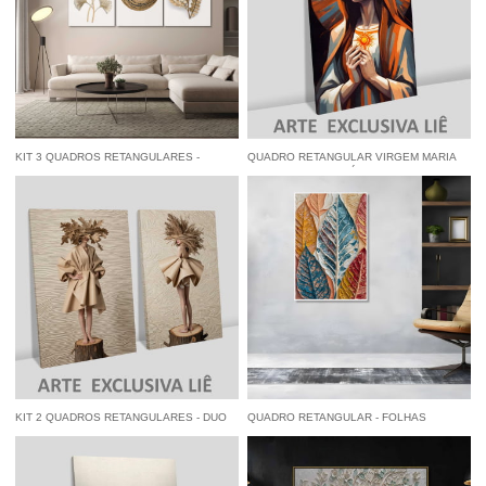
KIT 3 QUADROS RETANGULARES -
QUADRO RETANGULAR VIRGEM MARIA
FLORES E FORMAS DOURADAS EM
EM TRAÇOS GEOMÉTRICOS
FUNDO BRANCO
à vista
R$ 141,55
economize
5%
no
à vista
R$ 84,55
economize
5%
no
Pix
Pix
KIT 2 QUADROS RETANGULARES - DUO
QUADRO RETANGULAR - FOLHAS
TREE MODELS
COLORIDAS TEXTURIZADAS
à vista
R$ 122,55
economize
5%
no
à vista
R$ 84,55
economize
5%
no
Pix
Pix