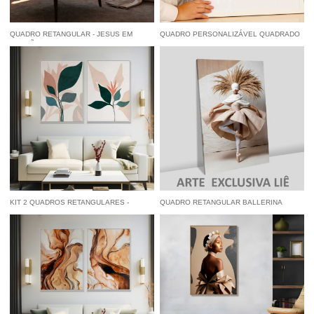
QUADRO RETANGULAR - JESUS EM
QUADRO PERSONALIZÁVEL QUADRADO
ORAÇÃO
COM PASPATUR E VIDRO - 50X50CM
à vista
R$ 84,55
economize
5%
no
R$ 499,00
Pix
por
à vista
R$ 474,05
economize
5%
no
Pix
KIT 2 QUADROS RETANGULARES -
QUADRO RETANGULAR BALLERINA
FLORAL MINIMALISTA
à vista
R$ 122,55
economize
5%
no
à vista
R$ 84,55
economize
5%
no
Pix
Pix