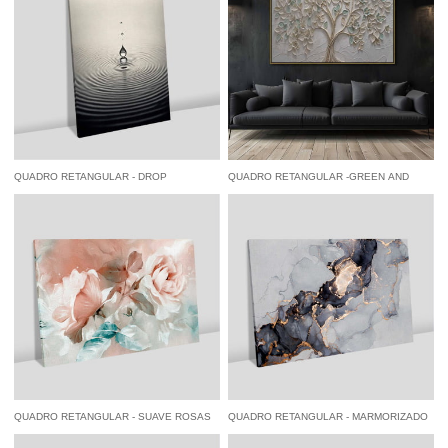
QUADRO RETANGULAR - DROP
QUADRO RETANGULAR -GREEN AND
GOLDEN LEAVES
à vista
R$ 84,55
economize
5%
no
à vista
R$ 84,55
economize
5%
no
Pix
Pix
QUADRO RETANGULAR - SUAVE ROSAS
QUADRO RETANGULAR - MARMORIZADO
DELICADAS
PRETO E DOURADO