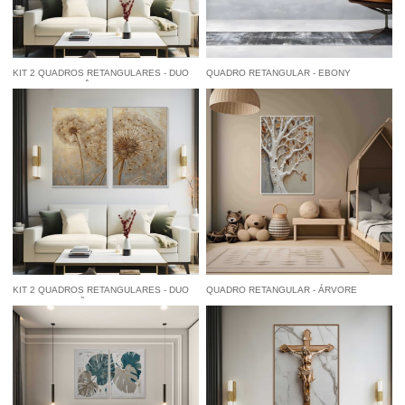
KIT 2 QUADROS RETANGULARES - DUO
QUADRO RETANGULAR - EBONY
MARMORIZADO ÂMBAR
à vista
R$ 122,55
economize
5%
no
à vista
R$ 84,55
economize
5%
no
Pix
Pix
KIT 2 QUADROS RETANGULARES - DUO
QUADRO RETANGULAR - ÁRVORE
DENTES-DE-LEÃO E TEXTURAS
OUTONAL E SUAS TEXTURAS
à vista
R$ 122,55
economize
5%
no
à vista
R$ 84,55
economize
5%
no
Pix
Pix