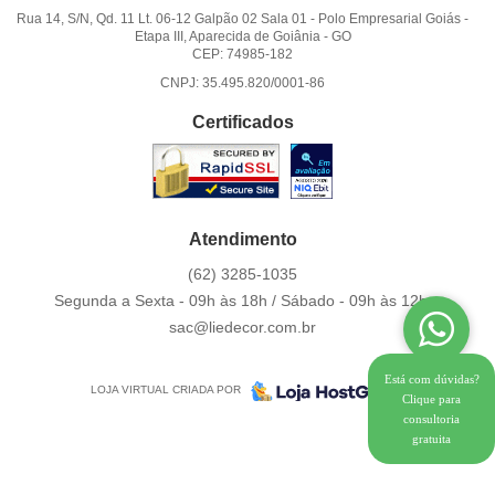
Rua 14, S/N, Qd. 11 Lt. 06-12 Galpão 02 Sala 01
-
Polo Empresarial Goiás -
Etapa III, Aparecida de Goiânia
-
GO
CEP: 74985-182
CNPJ: 35.495.820/0001-86
Certificados
Atendimento
(62)
3285-1035
Segunda a Sexta - 09h às 18h / Sábado - 09h às 12h.
sac@liedecor.com.br
Está com dúvidas?
LOJA VIRTUAL CRIADA POR
Clique para
consultoria
gratuita