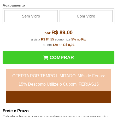
Acabamento
Sem Vidro
Com Vidro
R$ 89,00
por
à vista
R$ 84,55
economize
5%
no Pix
ou em
12x
de
R$ 8,94
COMPRAR
OFERTA POR TEMPO LIMITADO! Mês de Férias:
15% Desconto Utilize o Cupom: FERIAS15
Frete e Prazo
Calcule o frete e o prazo de entrega estimados para sua região: