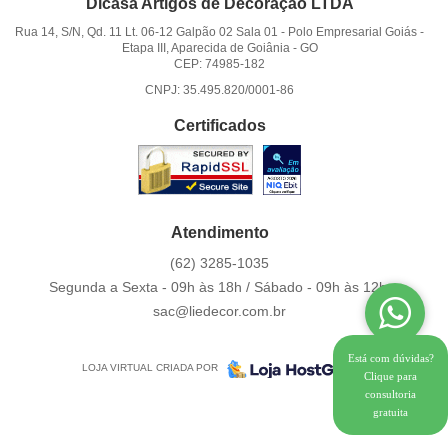
Dicasa Artigos de Decoração LTDA
Rua 14, S/N, Qd. 11 Lt. 06-12 Galpão 02 Sala 01
-
Polo Empresarial Goiás -
Etapa III, Aparecida de Goiânia
-
GO
CEP: 74985-182
CNPJ: 35.495.820/0001-86
Certificados
Atendimento
(62)
3285-1035
Segunda a Sexta - 09h às 18h / Sábado - 09h às 12h.
sac@liedecor.com.br
Está com dúvidas?
LOJA VIRTUAL CRIADA POR
Clique para
consultoria
gratuita