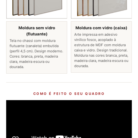
Moldura sem vidro
Moldura com vidro (caixa)
(flutuante)
Arte impressa em adesivo
vinílico fosco, acoplado à
Tela no chassi com moldura
estrutura de MDF com moldura
flutuante (canaleta) embutida
caixa e vidro. Design tradicional.
(perfil 4,5 cm). Design moderno.
Moldura nas cores branca, preta,
Cores: branca, preta, madeira
madeira clara, madeira escura ou
clara, madeira escura ou
dourada.
dourada.
COMO É FEITO O SEU QUADRO