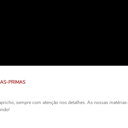
IAS-PRIMAS
apricho, sempre com atenção nos detalhes. As nossas matérias-
indo!