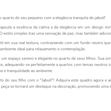
o quarto do seu pequeno com a elegância tranquila do jabutí!
apsula a essência da calma e da elegância em um design mi
e. O estilo simples traz uma sensação de paz, mas também adicio
il em sua real textura, contrastando com um fundo neutro que d
 ambiente ideal para relaxamento e contemplação.
r um espaço sereno e elegante no quarto de seus filhos. Sua sim
se, adequando-se perfeitamente a quartos com temas neutros ou
e e tranquilidade ao ambiente.
o do seu filho com o "Jabutí"! Adquira este quadro agora e a
ta peça se tornará um destaque na decoração, promovendo uma a