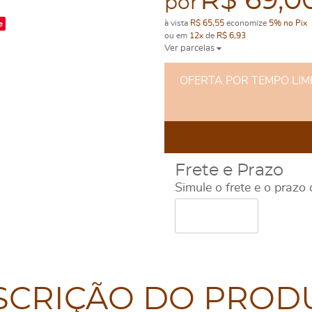
R$ 69,0
por
e
à vista
R$ 65,55
economize
5%
no Pix
ou em
12x
de
R$ 6,93
Ver parcelas
OFERTA POR TEMPO LIMITA
Frete e Prazo
Simule o frete e o prazo
SCRIÇÃO DO PROD