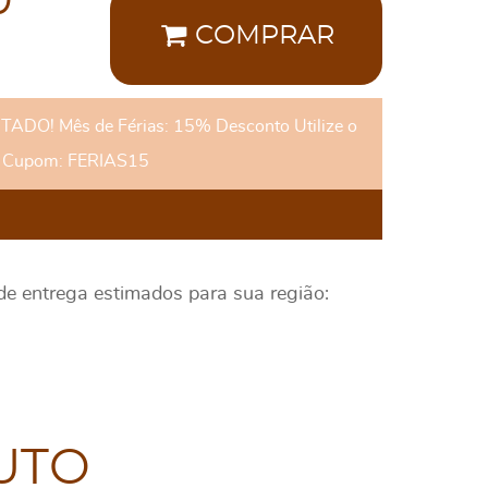
0
COMPRAR
DO! Mês de Férias: 15% Desconto Utilize o
Cupom: FERIAS15
 de entrega estimados para sua região:
UTO