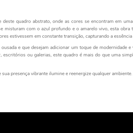
te deste quadro abstrato, onde as cores se encontram em um
 se misturam com o azul profundo e o amarelo vivo, esta obra
 cores estivessem em constante transição, capturando a essênci
 ousada e que desejam adicionar um toque de modernidade e v
, escritórios ou galerias, este quadro é mais do que uma simp
 sua presença vibrante ilumine e reenergize qualquer ambiente.