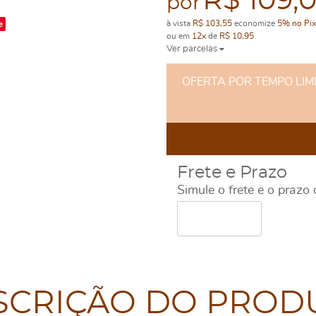
R$ 109,
por
e
à vista
R$ 103,55
economize
5%
no Pix
ou em
12x
de
R$ 10,95
Ver parcelas
OFERTA POR TEMPO LIMITA
Frete e Prazo
Simule o frete e o prazo
SCRIÇÃO DO PROD