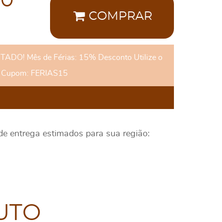
00
COMPRAR
DO! Mês de Férias: 15% Desconto Utilize o
Cupom: FERIAS15
 de entrega estimados para sua região:
UTO