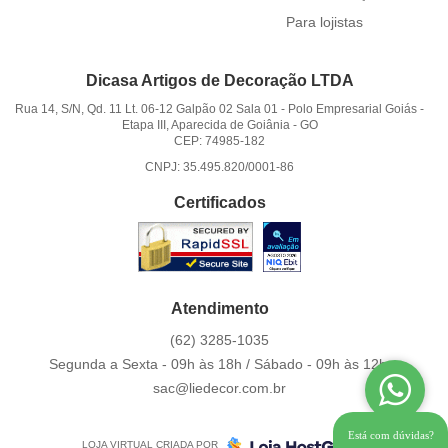
Para lojistas
Dicasa Artigos de Decoração LTDA
Rua 14, S/N, Qd. 11 Lt. 06-12 Galpão 02 Sala 01
-
Polo Empresarial Goiás -
Etapa III, Aparecida de Goiânia
-
GO
CEP: 74985-182
CNPJ: 35.495.820/0001-86
Certificados
Atendimento
(62)
3285-1035
Segunda a Sexta - 09h às 18h / Sábado - 09h às 12h.
sac@liedecor.com.br
Está com dúvidas?
LOJA VIRTUAL CRIADA POR