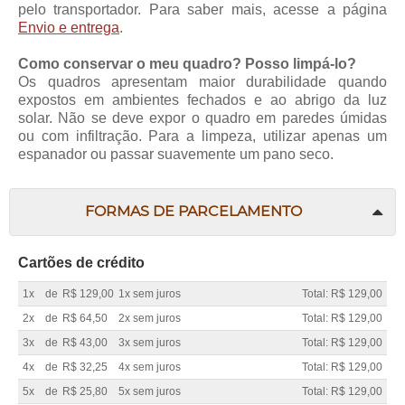
pelo transportador. Para saber mais, acesse a página
Envio e entrega
.
Como conservar o meu quadro? Posso limpá-lo?
Os quadros apresentam maior durabilidade quando
expostos em ambientes fechados e ao abrigo da luz
solar. Não se deve expor o quadro em paredes úmidas
ou com infiltração. Para a limpeza, utilizar apenas um
espanador ou passar suavemente um pano seco.
FORMAS DE PARCELAMENTO
Cartões de crédito
1x
de
R$ 129,00
1x sem juros
Total: R$ 129,00
2x
de
R$ 64,50
2x sem juros
Total: R$ 129,00
3x
de
R$ 43,00
3x sem juros
Total: R$ 129,00
4x
de
R$ 32,25
4x sem juros
Total: R$ 129,00
5x
de
R$ 25,80
5x sem juros
Total: R$ 129,00