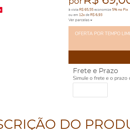
R$ 69,0
por
e
à vista
R$ 65,55
economize
5%
no Pix
ou em
12x
de
R$ 6,93
Ver parcelas
OFERTA POR TEMPO LIMITA
Frete e Prazo
Simule o frete e o prazo
SCRIÇÃO DO PROD