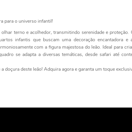
 para o universo infantil!
lhar terno e acolhedor, transmitindo serenidade e proteção. 
 quartos infantis que buscam uma decoração encantadora e 
armoniosamente com a figura majestosa do leão. Ideal para cr
adro se adapta a diversas temáticas, desde safari até cont
 a doçura deste leão! Adquira agora e garanta um toque exclusi