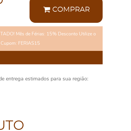
0
COMPRAR
DO! Mês de Férias: 15% Desconto Utilize o
Cupom: FERIAS15
 de entrega estimados para sua região:
UTO