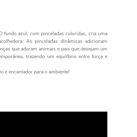
O fundo azul, com pinceladas coloridas, cria uma
acolhedora. As pinceladas dinâmicas adicionam
ianças que adoram animais e pais que desejam um
emporânea, trazendo um equilíbrio entre força e
vo e encantador para o ambiente!