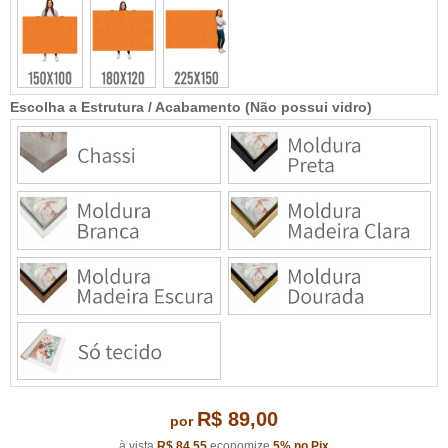
Escolha a Estrutura / Acabamento (Não possui vidro)
R$ 89,00
por
à vista
R$ 84,55
economize
5%
no Pix