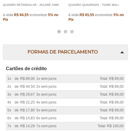
QUADRO RETANGULAR - JACARÉ XIMA
QUADRO QUADRADO - TIGRE MALI
à vista
R$ 84,55
economize
5%
no
à vista
R$ 65,55
economize
5%
no
Pix
Pix
FORMAS DE PARCELAMENTO
Cartões de crédito
1x
de
R$ 89,00
1x sem juros
Total: R$ 89,00
2x
de
R$ 44,50
2x sem juros
Total: R$ 89,00
3x
de
R$ 29,67
3x sem juros
Total: R$ 89,00
4x
de
R$ 22,25
4x sem juros
Total: R$ 89,00
5x
de
R$ 17,80
5x sem juros
Total: R$ 89,00
6x
de
R$ 14,83
6x sem juros
Total: R$ 89,00
7x
de
R$ 14,29
7x com juros
Total: R$ 100,00