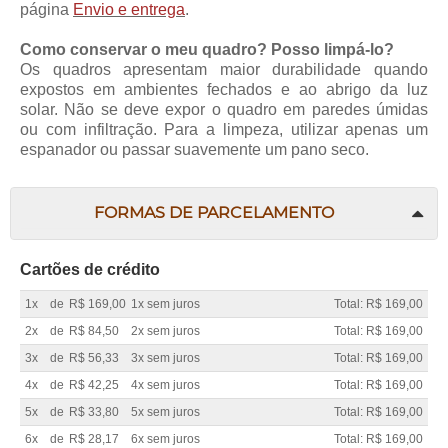
página
Envio e entrega
.
Como conservar o meu quadro? Posso limpá-lo?
Os quadros apresentam maior durabilidade quando
expostos em ambientes fechados e ao abrigo da luz
solar. Não se deve expor o quadro em paredes úmidas
ou com infiltração. Para a limpeza, utilizar apenas um
espanador ou passar suavemente um pano seco.
FORMAS DE PARCELAMENTO
Cartões de crédito
1x
de
R$ 169,00
1x sem juros
Total: R$ 169,00
2x
de
R$ 84,50
2x sem juros
Total: R$ 169,00
3x
de
R$ 56,33
3x sem juros
Total: R$ 169,00
4x
de
R$ 42,25
4x sem juros
Total: R$ 169,00
5x
de
R$ 33,80
5x sem juros
Total: R$ 169,00
6x
de
R$ 28,17
6x sem juros
Total: R$ 169,00