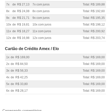
7x
de
R$ 27,13
7x com juros
Total: R$ 189,88
8x
de
R$ 24,08
8x com juros
Total: R$ 192,60
9x
de
R$ 21,71
9x com juros
Total: R$ 195,35
10x
de
R$ 19,81
10x com juros
Total: R$ 198,12
11x
de
R$ 18,27
11x com juros
Total: R$ 200,92
12x
de
R$ 16,98
12x com juros
Total: R$ 203,74
Cartão de Crédito Amex / Elo
1x
de
R$ 169,00
Total: R$ 169,00
2x
de
R$ 84,50
Total: R$ 169,00
3x
de
R$ 56,33
Total: R$ 169,00
4x
de
R$ 42,25
Total: R$ 169,00
5x
de
R$ 33,80
Total: R$ 169,00
6x
de
R$ 28,17
Total: R$ 169,00
Carregando comentários ...