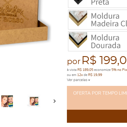
R$ 199,
por
à vista
R$ 189,05
economize
5%
no Pix
ou em
12x
de
R$ 19,99
Ver parcelas
OFERTA POR TEMPO LIMITA