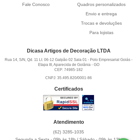
Fale Conosco
Quadros personalizados
Envio e entrega
Trocas e devoluções
Para lojistas
Dicasa Artigos de Decoração LTDA
Rua 14, S/N, Qd. 11 Lt. 06-12 Galpão 02 Sala 01
-
Polo Empresarial Goiás -
Etapa III, Aparecida de Goiânia
-
GO
CEP: 74985-182
CNPJ: 35.495.820/0001-86
Certificados
Atendimento
(62)
3285-1035
Segunda a Sexta - 09h às 18h / Sábado - 09h às 12h.