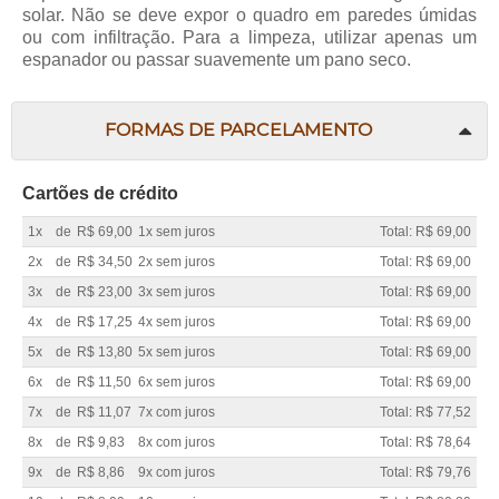
solar. Não se deve expor o quadro em paredes úmidas
ou com infiltração. Para a limpeza, utilizar apenas um
espanador ou passar suavemente um pano seco.
FORMAS DE PARCELAMENTO
Cartões de crédito
1x
de
R$ 69,00
1x sem juros
Total: R$ 69,00
2x
de
R$ 34,50
2x sem juros
Total: R$ 69,00
3x
de
R$ 23,00
3x sem juros
Total: R$ 69,00
4x
de
R$ 17,25
4x sem juros
Total: R$ 69,00
5x
de
R$ 13,80
5x sem juros
Total: R$ 69,00
6x
de
R$ 11,50
6x sem juros
Total: R$ 69,00
7x
de
R$ 11,07
7x com juros
Total: R$ 77,52
8x
de
R$ 9,83
8x com juros
Total: R$ 78,64
9x
de
R$ 8,86
9x com juros
Total: R$ 79,76