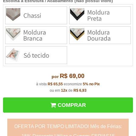
Escolha a Estrutura / Acabamento (Não possui vidro)
R$ 69,00
por
à vista
R$ 65,55
economize
5%
no Pix
ou em
12x
de
R$ 6,93
COMPRAR
OFERTA POR TEMPO LIMITADO! Mês de Férias: