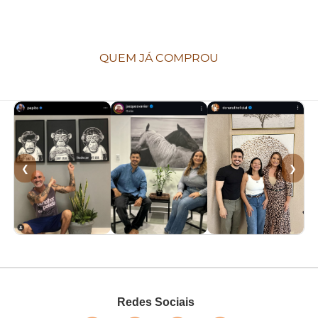
QUEM JÁ COMPROU
❮
❯
Redes Sociais