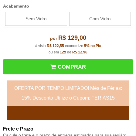
Acabamento
Sem Vidro
Com Vidro
R$ 129,00
por
à vista
R$ 122,55
economize
5%
no Pix
ou em
12x
de
R$ 12,96
COMPRAR
OFERTA POR TEMPO LIMITADO! Mês de Férias:
15% Desconto Utilize o Cupom: FERIAS15
Frete e Prazo
Calcule o frete e o prazo de entrega estimados para sua região: