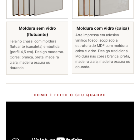
Moldura sem vidro
Moldura com vidro (caixa)
(flutuante)
Arte impressa em adesivo
vinílico fosco, acoplado à
Tela no chassi com moldura
estrutura de MDF com moldura
flutuante (canaleta) embutida
caixa e vidro. Design tradicional.
(perfil 4,5 cm). Design moderno.
Moldura nas cores branca, preta,
Cores: branca, preta, madeira
madeira clara, madeira escura ou
clara, madeira escura ou
dourada.
dourada.
COMO É FEITO O SEU QUADRO