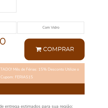
Com Vidro
00
COMPRAR
DO! Mês de Férias: 15% Desconto Utilize o
Cupom: FERIAS15
 de entrega estimados para sua região: