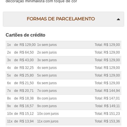
decoração minimalista com toque de cor
FORMAS DE PARCELAMENTO
Cartões de crédito
1x
de
R$ 129,00
1x sem juros
Total: R$ 129,00
2x
de
R$ 64,50
2x sem juros
Total: R$ 129,00
3x
de
R$ 43,00
3x sem juros
Total: R$ 129,00
4x
de
R$ 32,25
4x sem juros
Total: R$ 129,00
5x
de
R$ 25,80
5x sem juros
Total: R$ 129,00
6x
de
R$ 21,50
6x sem juros
Total: R$ 129,00
7x
de
R$ 20,71
7x com juros
Total: R$ 144,94
8x
de
R$ 18,38
8x com juros
Total: R$ 147,01
9x
de
R$ 16,57
9x com juros
Total: R$ 149,11
10x
de
R$ 15,12
10x com juros
Total: R$ 151,23
11x
de
R$ 13,94
11x com juros
Total: R$ 153,36