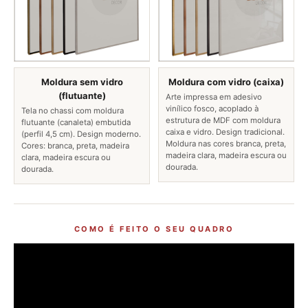
Moldura sem vidro
Moldura com vidro (caixa)
(flutuante)
Arte impressa em adesivo
vinílico fosco, acoplado à
Tela no chassi com moldura
estrutura de MDF com moldura
flutuante (canaleta) embutida
caixa e vidro. Design tradicional.
(perfil 4,5 cm). Design moderno.
Moldura nas cores branca, preta,
Cores: branca, preta, madeira
madeira clara, madeira escura ou
clara, madeira escura ou
dourada.
dourada.
COMO É FEITO O SEU QUADRO