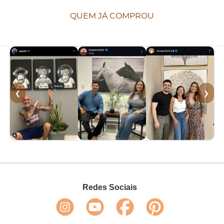
QUEM JÁ COMPROU
❮
❯
Redes Sociais