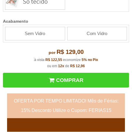
Acabamento
Sem Vidro
Com Vidro
R$ 129,00
por
à vista
R$ 122,55
economize
5%
no Pix
ou em
12x
de
R$ 12,96
COMPRAR
OFERTA POR TEMPO LIMITADO! Mês de Férias:
15% Desconto Utilize o Cupom: FERIAS15