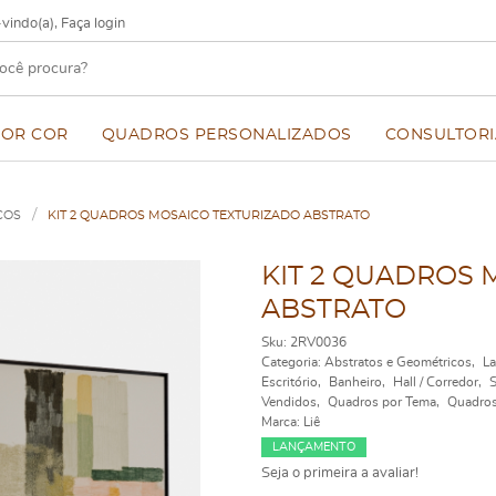
vindo(a),
Faça login
POR COR
QUADROS PERSONALIZADOS
CONSULTORI
COS
KIT 2 QUADROS MOSAICO TEXTURIZADO ABSTRATO
KIT 2 QUADROS 
ABSTRATO
Sku:
2RV0036
Categoria:
Abstratos e Geométricos
L
Escritório
Banheiro
Hall / Corredor
S
Vendidos
Quadros por Tema
Quadros
Marca:
Liê
LANÇAMENTO
Seja o primeira a avaliar!