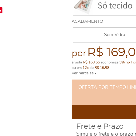
e
ACABAMENTO
Sem Vidro
R$ 169,
por
à vista
R$ 160,55
economize
5%
no Pix
ou em
12x
de
R$ 16,98
Ver parcelas
OFERTA POR TEMPO LIMITA
Frete e Prazo
Simule o frete e o prazo