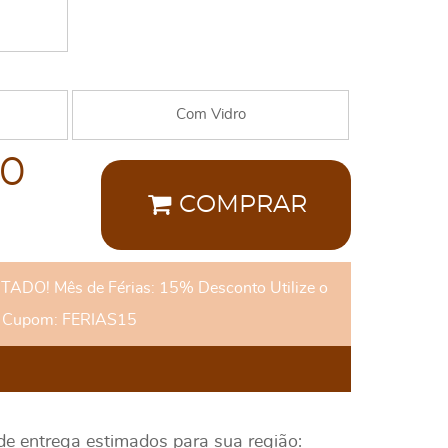
Com Vidro
00
COMPRAR
DO! Mês de Férias: 15% Desconto Utilize o
Cupom: FERIAS15
 de entrega estimados para sua região: