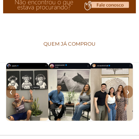
QUEM JÁ COMPROU
❮
❯