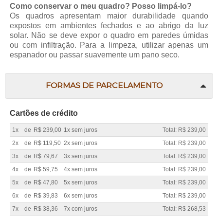
Como conservar o meu quadro? Posso limpá-lo?
Os quadros apresentam maior durabilidade quando
expostos em ambientes fechados e ao abrigo da luz
solar. Não se deve expor o quadro em paredes úmidas
ou com infiltração. Para a limpeza, utilizar apenas um
espanador ou passar suavemente um pano seco.
FORMAS DE PARCELAMENTO
Cartões de crédito
1x
de
R$ 239,00
1x sem juros
Total: R$ 239,00
2x
de
R$ 119,50
2x sem juros
Total: R$ 239,00
3x
de
R$ 79,67
3x sem juros
Total: R$ 239,00
4x
de
R$ 59,75
4x sem juros
Total: R$ 239,00
5x
de
R$ 47,80
5x sem juros
Total: R$ 239,00
6x
de
R$ 39,83
6x sem juros
Total: R$ 239,00
7x
de
R$ 38,36
7x com juros
Total: R$ 268,53