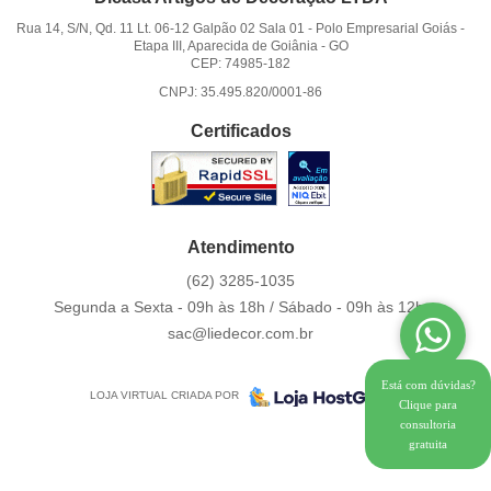
Rua 14, S/N, Qd. 11 Lt. 06-12 Galpão 02 Sala 01
-
Polo Empresarial Goiás -
Etapa III, Aparecida de Goiânia
-
GO
CEP: 74985-182
CNPJ: 35.495.820/0001-86
Certificados
Atendimento
(62)
3285-1035
Segunda a Sexta - 09h às 18h / Sábado - 09h às 12h.
sac@liedecor.com.br
Está com dúvidas?
LOJA VIRTUAL CRIADA POR
Clique para
consultoria
gratuita