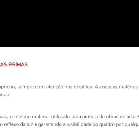
IAS-PRIMAS
apricho, sempre com atenção nos detalhes. As nossas matérias-
indo!
as, o mesmo material utilizado para pintura de obras de art
 reflexo da luz e garantindo a visibilidade do quadro por qualq