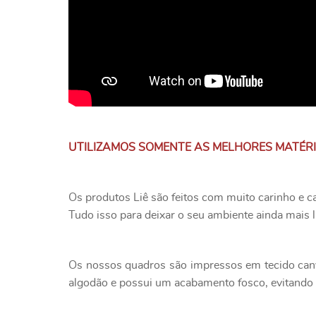
UTILIZAMOS SOMENTE AS MELHORES MATÉR
Os produtos Liê são feitos com muito carinho e c
Tudo isso para deixar o seu ambiente ainda mais l
Os nossos quadros são impressos em tecido canv
algodão e possui um acabamento fosco, evitando o