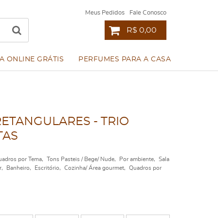
Meus Pedidos
Fale Conosco
R$ 0,00
A ONLINE GRÁTIS
PERFUMES PARA A CASA
RETANGULARES - TRIO
TAS
adros por Tema
Tons Pasteis / Bege/ Nude
Por ambiente
Sala
r
Banheiro
Escritório
Cozinha/ Área gourmet
Quadros por