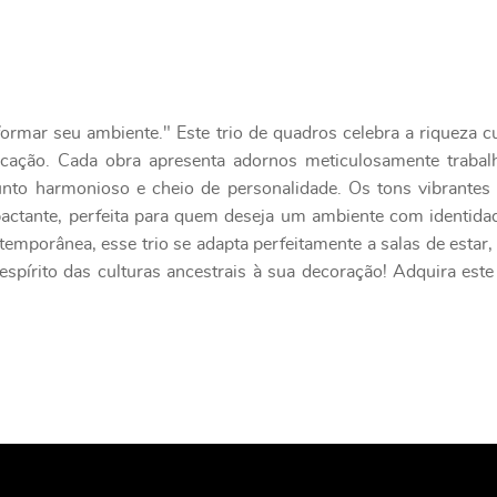
ormar seu ambiente." Este trio de quadros celebra a riqueza cul
icação. Cada obra apresenta adornos meticulosamente trabal
unto harmonioso e cheio de personalidade. Os tons vibrante
tante, perfeita para quem deseja um ambiente com identidade
mporânea, esse trio se adapta perfeitamente a salas de estar, h
 espírito das culturas ancestrais à sua decoração! Adquira est