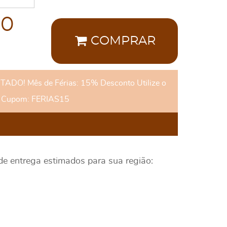
00
COMPRAR
DO! Mês de Férias: 15% Desconto Utilize o
Cupom: FERIAS15
 de entrega estimados para sua região: