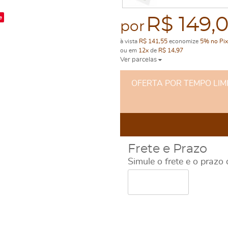
e
R$ 149,
por
à vista
R$ 141,55
economize
5%
no Pix
ou em
12x
de
R$ 14,97
Ver parcelas
OFERTA POR TEMPO LIMITA
Frete e Prazo
Simule o frete e o prazo