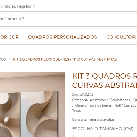
vindo(a),
Faça login
POR COR
QUADROS PERSONALIZADOS
CONSULTORI
COS
KIT 3 QUADROS RETANGULARES - TRIO CURVAS ABSTRATAS
KIT 3 QUADROS 
CURVAS ABSTRA
Sku:
3R0273
Categoria:
Abstratos e Geométricos
Qu
Quarto
Sala de jantar
Hall / Corredo
Tema
Seja o primeira a avaliar!
ESCOLHA O TAMANHO (CM)