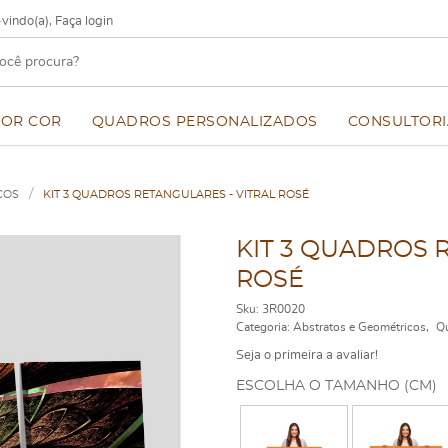
vindo(a),
Faça login
POR COR
QUADROS PERSONALIZADOS
CONSULTORI
COS
KIT 3 QUADROS RETANGULARES - VITRAL ROSÉ
KIT 3 QUADROS 
ROSÉ
Sku:
3R0020
Categoria:
Abstratos e Geométricos
Qu
Seja o primeira a avaliar!
ESCOLHA O TAMANHO (CM)