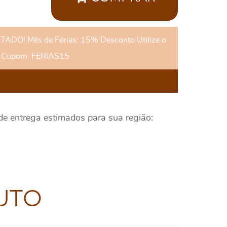
DO! Mês de Férias: 15% Desconto Utilize o
Cupom: FERIAS15
 de entrega estimados para sua região:
UTO