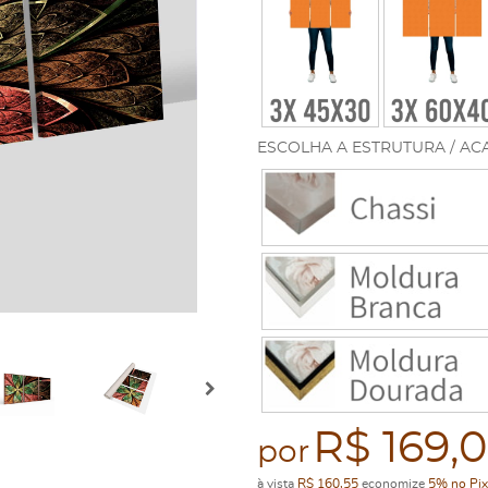
ESCOLHA A ESTRUTURA / AC
R$ 169,
por
à vista
R$ 160,55
economize
5%
no Pix