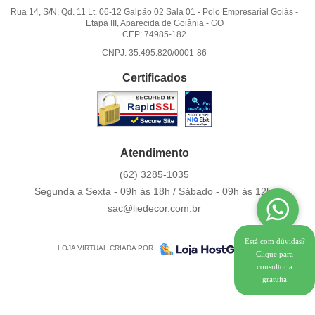
Rua 14, S/N, Qd. 11 Lt. 06-12 Galpão 02 Sala 01
-
Polo Empresarial Goiás -
Etapa III, Aparecida de Goiânia
-
GO
CEP: 74985-182
CNPJ: 35.495.820/0001-86
Certificados
Atendimento
(62)
3285-1035
Segunda a Sexta - 09h às 18h / Sábado - 09h às 12h.
sac@liedecor.com.br
Está com dúvidas?
LOJA VIRTUAL CRIADA POR
Clique para
consultoria
gratuita