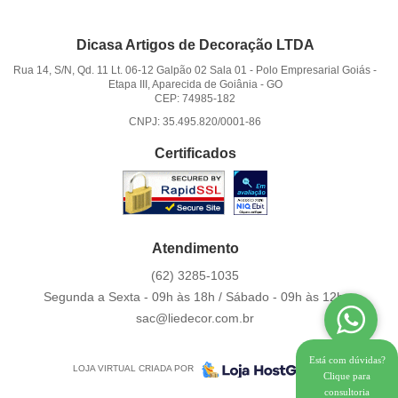
Dicasa Artigos de Decoração LTDA
Rua 14, S/N, Qd. 11 Lt. 06-12 Galpão 02 Sala 01
-
Polo Empresarial Goiás -
Etapa III, Aparecida de Goiânia
-
GO
CEP: 74985-182
CNPJ: 35.495.820/0001-86
Certificados
Atendimento
(62)
3285-1035
Segunda a Sexta - 09h às 18h / Sábado - 09h às 12h.
sac@liedecor.com.br
Está com dúvidas?
LOJA VIRTUAL CRIADA POR
Clique para
consultoria