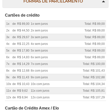
FORMAS DE PARCELAMENTO
Cartões de crédito
1x
de
R$ 89,00
1x sem juros
Total: R$ 89,00
2x
de
R$ 44,50
2x sem juros
Total: R$ 89,00
3x
de
R$ 29,67
3x sem juros
Total: R$ 89,00
4x
de
R$ 22,25
4x sem juros
Total: R$ 89,00
5x
de
R$ 17,80
5x sem juros
Total: R$ 89,00
6x
de
R$ 14,83
6x sem juros
Total: R$ 89,00
7x
de
R$ 14,29
7x com juros
Total: R$ 100,00
8x
de
R$ 12,68
8x com juros
Total: R$ 101,43
9x
de
R$ 11,43
9x com juros
Total: R$ 102,88
10x
de
R$ 10,43
10x com juros
Total: R$ 104,34
11x
de
R$ 9,62
11x com juros
Total: R$ 105,81
12x
de
R$ 8,94
12x com juros
Total: R$ 107,29
Cartão de Crédito Amex / Elo