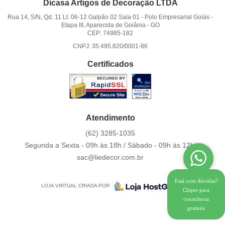
Dicasa Artigos de Decoração LTDA
Rua 14, S/N, Qd. 11 Lt. 06-12 Galpão 02 Sala 01
-
Polo Empresarial Goiás -
Etapa III, Aparecida de Goiânia
-
GO
CEP: 74985-182
CNPJ: 35.495.820/0001-86
Certificados
Atendimento
(62)
3285-1035
Segunda a Sexta - 09h às 18h / Sábado - 09h às 12h.
sac@liedecor.com.br
Está com dúvidas?
LOJA VIRTUAL CRIADA POR
Clique para
consultoria
gratuita