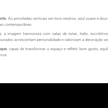
ento
. As pinceladas verticais em tons neutros, azul suave e do
 luxo contemporâneo.
s
, a imagem harmoniza com salas de estar, halls, escritório
 dourados acrescentam personalidade e valorizam a decoração s
aque
, capaz de transformar o espaço e refletir bom gosto, equi
ncia.