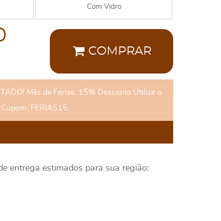
Com Vidro
0
COMPRAR
DO! Mês de Férias: 15% Desconto Utilize o
Cupom: FERIAS15
 de entrega estimados para sua região: