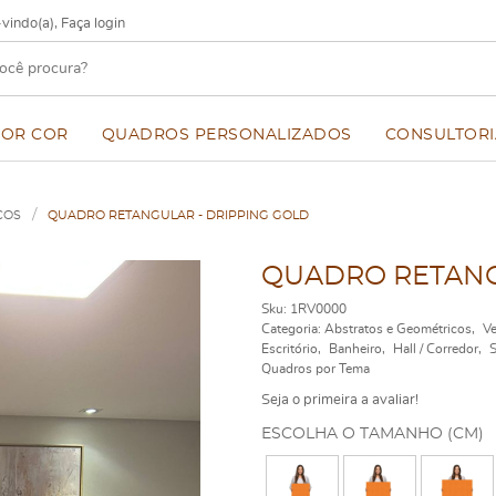
vindo(a),
Faça login
POR COR
QUADROS PERSONALIZADOS
CONSULTORI
COS
QUADRO RETANGULAR - DRIPPING GOLD
QUADRO RETANG
Sku:
1RV0000
Categoria:
Abstratos e Geométricos
Ve
Escritório
Banheiro
Hall / Corredor
S
Quadros por Tema
Seja o primeira a avaliar!
ESCOLHA O TAMANHO (CM)