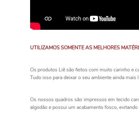
UTILIZAMOS SOMENTE AS MELHORES MATÉR
Os produtos Liê são feitos com muito carinho e c
Tudo isso para deixar o seu ambiente ainda mais l
Os nossos quadros são impressos em tecido canv
algodão e possui um acabamento fosco, evitando o