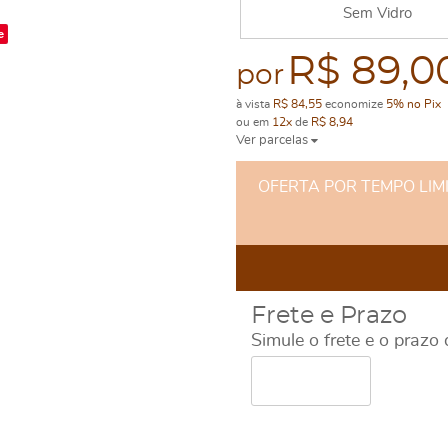
Sem Vidro
e
R$ 89,0
por
à vista
R$ 84,55
economize
5%
no Pix
ou em
12x
de
R$ 8,94
Ver parcelas
OFERTA POR TEMPO LIMITA
Frete e Prazo
Simule o frete e o prazo