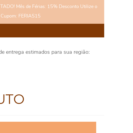
DO! Mês de Férias: 15% Desconto Utilize o
Cupom: FERIAS15
 de entrega estimados para sua região:
UTO