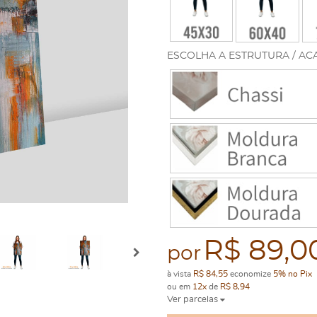
ESCOLHA A ESTRUTURA / AC
R$ 89,0
por
à vista
R$ 84,55
economize
5%
no Pix
ou em
12x
de
R$ 8,94
Ver parcelas