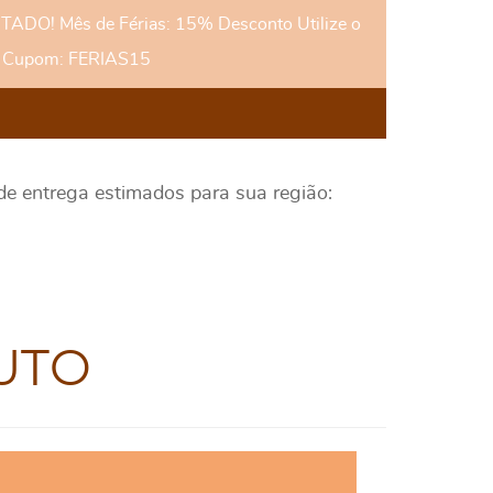
DO! Mês de Férias: 15% Desconto Utilize o
Cupom: FERIAS15
 de entrega estimados para sua região:
UTO