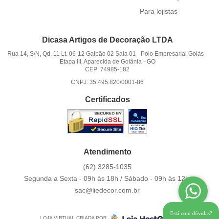
Para lojistas
Dicasa Artigos de Decoração LTDA
Rua 14, S/N, Qd. 11 Lt. 06-12 Galpão 02 Sala 01
-
Polo Empresarial Goiás -
Etapa III, Aparecida de Goiânia
-
GO
CEP: 74985-182
CNPJ: 35.495.820/0001-86
Certificados
Atendimento
(62)
3285-1035
Segunda a Sexta - 09h às 18h / Sábado - 09h às 12h.
sac@liedecor.com.br
Está com dúvidas?
LOJA VIRTUAL CRIADA POR