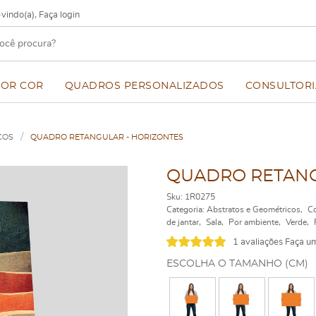
vindo(a),
Faça login
POR COR
QUADROS PERSONALIZADOS
CONSULTORI
COS
QUADRO RETANGULAR - HORIZONTES
QUADRO RETANG
Sku:
1R0275
Categoria:
Abstratos e Geométricos
Co
de jantar
Sala
Por ambiente
Verde
1 avaliações
Faça um
ESCOLHA O TAMANHO (CM)