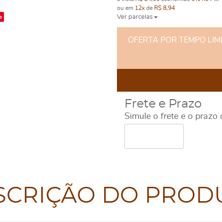
ou em
12x
de
R$ 8,94
e
Ver parcelas
OFERTA POR TEMPO LIMITA
Frete e Prazo
Simule o frete e o prazo
SCRIÇÃO DO PROD