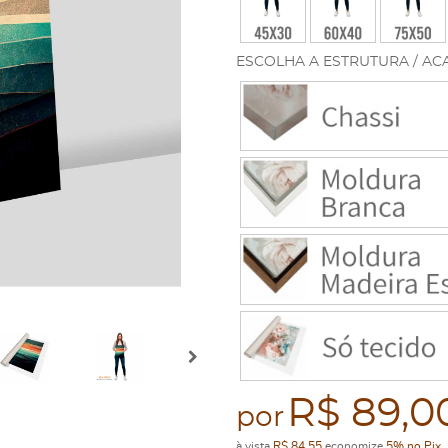
ESCOLHA A ESTRUTURA / AC
R$ 89,0
por
à vista
R$ 84,55
economize
5%
no Pix