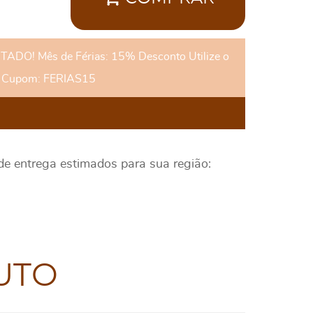
DO! Mês de Férias: 15% Desconto Utilize o
Cupom: FERIAS15
 de entrega estimados para sua região:
UTO