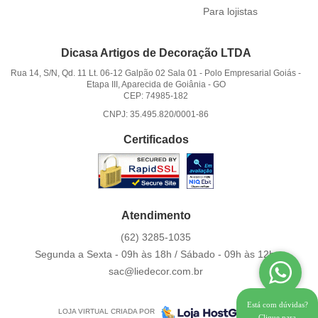
Para lojistas
Dicasa Artigos de Decoração LTDA
Rua 14, S/N, Qd. 11 Lt. 06-12 Galpão 02 Sala 01
-
Polo Empresarial Goiás -
Etapa III, Aparecida de Goiânia
-
GO
CEP: 74985-182
CNPJ: 35.495.820/0001-86
Certificados
Atendimento
(62)
3285-1035
Segunda a Sexta - 09h às 18h / Sábado - 09h às 12h.
sac@liedecor.com.br
Está com dúvidas?
LOJA VIRTUAL CRIADA POR
Clique para