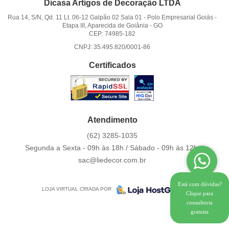
Dicasa Artigos de Decoração LTDA
Rua 14, S/N, Qd. 11 Lt. 06-12 Galpão 02 Sala 01
-
Polo Empresarial Goiás -
Etapa III, Aparecida de Goiânia
-
GO
CEP: 74985-182
CNPJ: 35.495.820/0001-86
Certificados
Atendimento
(62)
3285-1035
Segunda a Sexta - 09h às 18h / Sábado - 09h às 12h.
sac@liedecor.com.br
Está com dúvidas?
LOJA VIRTUAL CRIADA POR
Clique para
consultoria
gratuita