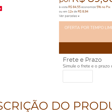
por
à vista
R$ 84,55
economize
5%
no Pix
e
ou em
12x
de
R$ 8,94
Ver parcelas
OFERTA POR TEMPO LIMITA
Frete e Prazo
Simule o frete e o prazo
SCRIÇÃO DO PROD