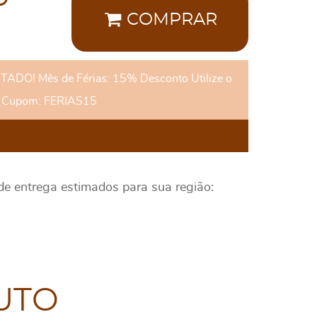
COMPRAR
DO! Mês de Férias: 15% Desconto Utilize o
Cupom: FERIAS15
 de entrega estimados para sua região:
UTO