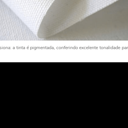
ona: a tinta é pigmentada, conferindo excelente tonalidade par