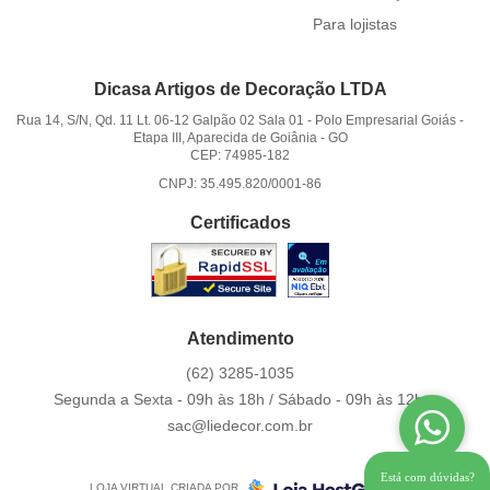
Para lojistas
Dicasa Artigos de Decoração LTDA
Rua 14, S/N, Qd. 11 Lt. 06-12 Galpão 02 Sala 01
-
Polo Empresarial Goiás -
Etapa III, Aparecida de Goiânia
-
GO
CEP: 74985-182
CNPJ: 35.495.820/0001-86
Certificados
Atendimento
(62)
3285-1035
Segunda a Sexta - 09h às 18h / Sábado - 09h às 12h.
sac@liedecor.com.br
Está com dúvidas?
LOJA VIRTUAL CRIADA POR