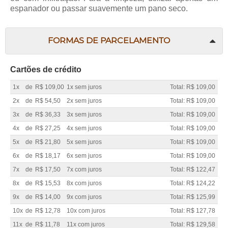
espanador ou passar suavemente um pano seco.
FORMAS DE PARCELAMENTO
Cartões de crédito
1x
de
R$ 109,00
1x sem juros
Total: R$ 109,00
2x
de
R$ 54,50
2x sem juros
Total: R$ 109,00
3x
de
R$ 36,33
3x sem juros
Total: R$ 109,00
4x
de
R$ 27,25
4x sem juros
Total: R$ 109,00
5x
de
R$ 21,80
5x sem juros
Total: R$ 109,00
6x
de
R$ 18,17
6x sem juros
Total: R$ 109,00
7x
de
R$ 17,50
7x com juros
Total: R$ 122,47
8x
de
R$ 15,53
8x com juros
Total: R$ 124,22
9x
de
R$ 14,00
9x com juros
Total: R$ 125,99
10x
de
R$ 12,78
10x com juros
Total: R$ 127,78
11x
de
R$ 11,78
11x com juros
Total: R$ 129,58