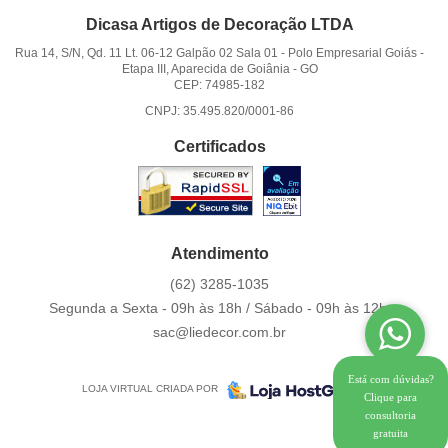
Dicasa Artigos de Decoração LTDA
Rua 14, S/N, Qd. 11 Lt. 06-12 Galpão 02 Sala 01
-
Polo Empresarial Goiás -
Etapa III, Aparecida de Goiânia
-
GO
CEP: 74985-182
CNPJ: 35.495.820/0001-86
Certificados
Atendimento
(62)
3285-1035
Segunda a Sexta - 09h às 18h / Sábado - 09h às 12h.
sac@liedecor.com.br
Está com dúvidas?
LOJA VIRTUAL CRIADA POR
Clique para
consultoria
gratuita