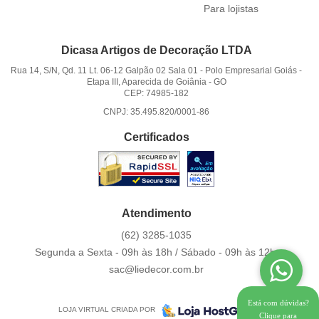
Para lojistas
Dicasa Artigos de Decoração LTDA
Rua 14, S/N, Qd. 11 Lt. 06-12 Galpão 02 Sala 01
-
Polo Empresarial Goiás -
Etapa III, Aparecida de Goiânia
-
GO
CEP: 74985-182
CNPJ: 35.495.820/0001-86
Certificados
Atendimento
(62)
3285-1035
Segunda a Sexta - 09h às 18h / Sábado - 09h às 12h.
sac@liedecor.com.br
Está com dúvidas?
LOJA VIRTUAL CRIADA POR
Clique para