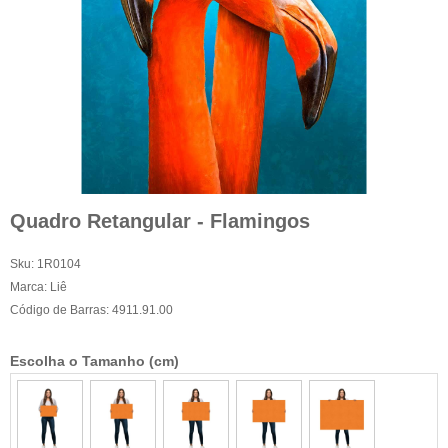
Quadro Retangular - Flamingos
Sku:
1R0104
Marca:
Liê
Código de Barras:
4911.91.00
Escolha o Tamanho (cm)