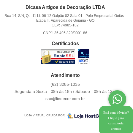
Dicasa Artigos de Decoração LTDA
Rua 14, S/N, Qd. 11 Lt. 06-12 Galpão 02 Sala 01
-
Polo Empresarial Goiás -
Etapa III, Aparecida de Goiânia
-
GO
CEP: 74985-182
CNPJ: 35.495.820/0001-86
Certificados
Atendimento
(62)
3285-1035
Segunda a Sexta - 09h às 18h / Sábado - 09h às 12h.
sac@liedecor.com.br
Está com dúvidas?
LOJA VIRTUAL CRIADA POR
Clique para
consultoria
gratuita