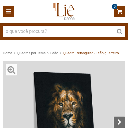
0
Home
Quadros por Tema
Leão
Quadro Retangular - Leão guerreiro