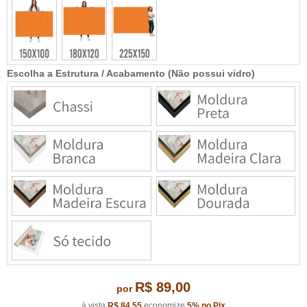
Escolha a Estrutura / Acabamento (Não possui vidro)
R$ 89,00
por
à vista
R$ 84,55
economize
5%
no Pix