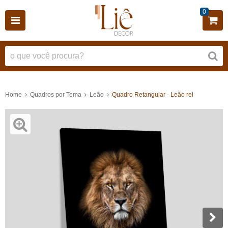
0
Home
Quadros por Tema
Leão
Quadro Retangular - Leão rei