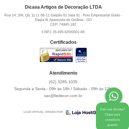
Dicasa Artigos de Decoração LTDA
Rua 14, S/N, Qd. 11 Lt. 06-12 Galpão 02 Sala 01
-
Polo Empresarial Goiás -
Etapa III, Aparecida de Goiânia
-
GO
CEP: 74985-182
CNPJ: 35.495.820/0001-86
Certificados
Atendimento
(62)
3285-1035
Segunda a Sexta - 09h às 18h / Sábado - 09h às 12h.
sac@liedecor.com.br
Está com dúvidas?
LOJA VIRTUAL CRIADA POR
Clique para
consultoria
gratuita