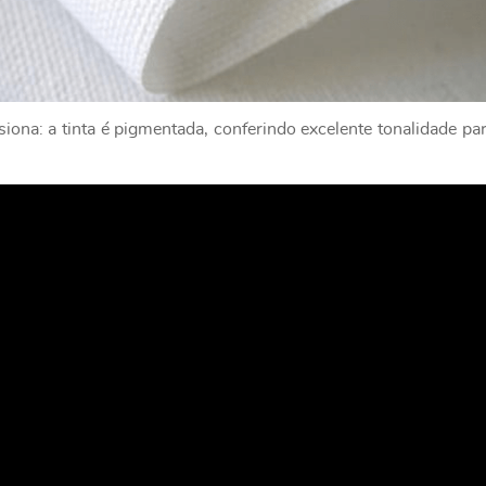
ona: a tinta é pigmentada, conferindo excelente tonalidade par