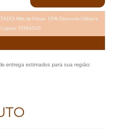
DO! Mês de Férias: 15% Desconto Utilize o
Cupom: FERIAS15
 de entrega estimados para sua região:
UTO