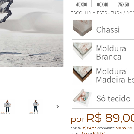
ESCOLHA A ESTRUTURA / AC
R$ 89,0
por
à vista
R$ 84,55
economize
5%
no Pix
ou em
12x
de
R$ 8,94