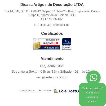
Dicasa Artigos de Decoração LTDA
Rua 14, S/N, Qd. 11 Lt. 06-12 Galpão 02 Sala 01
-
Polo Empresarial Goiás -
Etapa III, Aparecida de Goiânia
-
GO
CEP: 74985-182
CNPJ: 35.495.820/0001-86
Certificados
Atendimento
(62)
3285-1035
Segunda a Sexta - 09h às 18h / Sábado - 09h às 12h.
sac@liedecor.com.br
Está com dúvidas?
LOJA VIRTUAL CRIADA POR
Clique para
consultoria
gratuita