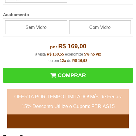
Acabamento
Sem Vidro
Com Vidro
R$ 169,00
por
à vista
R$ 160,55
economize
5%
no Pix
ou em
12x
de
R$ 16,98
COMPRAR
OFERTA POR TEMPO LIMITADO! Mês de Férias:
15% Desconto Utilize o Cupom: FERIAS15