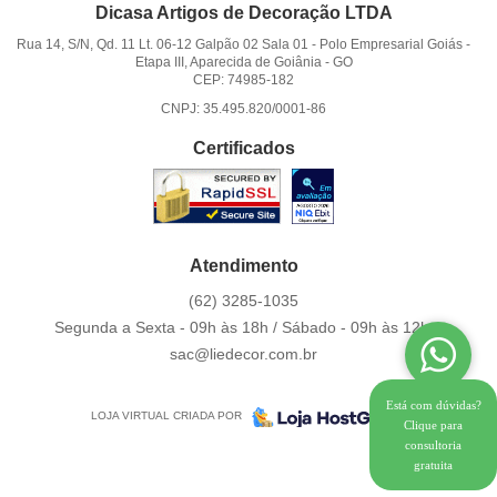
Dicasa Artigos de Decoração LTDA
Rua 14, S/N, Qd. 11 Lt. 06-12 Galpão 02 Sala 01
-
Polo Empresarial Goiás -
Etapa III, Aparecida de Goiânia
-
GO
CEP: 74985-182
CNPJ: 35.495.820/0001-86
Certificados
Atendimento
(62)
3285-1035
Segunda a Sexta - 09h às 18h / Sábado - 09h às 12h.
sac@liedecor.com.br
Está com dúvidas?
LOJA VIRTUAL CRIADA POR
Clique para
consultoria
gratuita