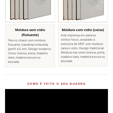
Moldura sem vidro
Moldura com vidro (caixa)
(flutuante)
Arte impressa em adesivo
vinílico fosco, acoplado à
Tela no chassi com moldura
estrutura de MDF com moldura
flutuante (canaleta) embutida
caixa e vidro. Design tradicional.
(perfil 4,5 cm). Design moderno.
Moldura nas cores branca, preta,
Cores: branca, preta, madeira
madeira clara, madeira escura ou
clara, madeira escura ou
dourada.
dourada.
COMO É FEITO O SEU QUADRO