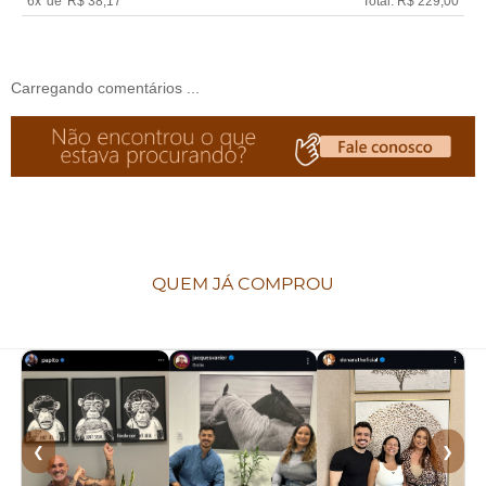
6x
de
R$ 38,17
Total: R$ 229,00
Carregando comentários ...
QUEM JÁ COMPROU
❮
❯