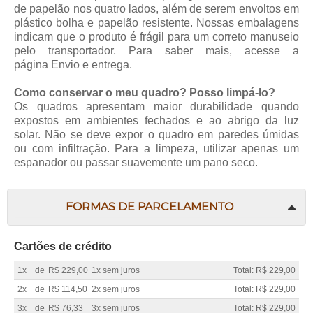
de papelão nos quatro lados, além de serem envoltos em
plástico bolha e papelão resistente. Nossas embalagens
indicam que o produto é frágil para um correto manuseio
pelo transportador. Para saber mais, acesse a
página
Envio e entrega
.
Como conservar o meu quadro? Posso limpá-lo?
Os quadros apresentam maior durabilidade quando
expostos em ambientes fechados e ao abrigo da luz
solar. Não se deve expor o quadro em paredes úmidas
ou com infiltração. Para a limpeza, utilizar apenas um
espanador ou passar suavemente um pano seco.
FORMAS DE PARCELAMENTO
Cartões de crédito
1x
de
R$ 229,00
1x sem juros
Total: R$ 229,00
2x
de
R$ 114,50
2x sem juros
Total: R$ 229,00
3x
de
R$ 76,33
3x sem juros
Total: R$ 229,00