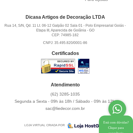
Dicasa Artigos de Decoração LTDA
Rua 14, S/N, Qd. 11 Lt. 06-12 Galpão 02 Sala 01
-
Polo Empresarial Goiás -
Etapa III, Aparecida de Goiânia
-
GO
CEP: 74985-182
CNPJ: 35.495.820/0001-86
Certificados
Atendimento
(62)
3285-1035
Segunda a Sexta - 09h às 18h / Sábado - 09h às 12h.
sac@liedecor.com.br
Está com dúvidas?
LOJA VIRTUAL CRIADA POR
Clique para