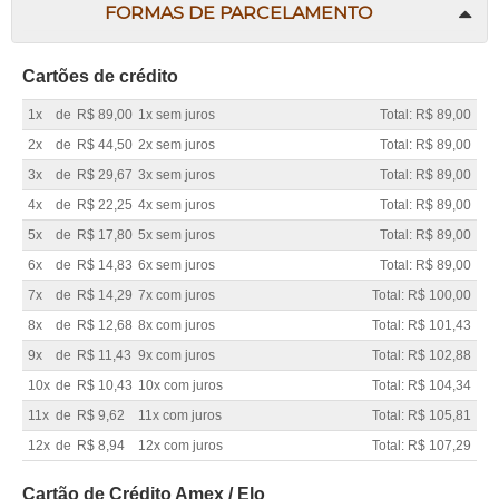
FORMAS DE PARCELAMENTO
Cartões de crédito
1x
de
R$ 89,00
1x sem juros
Total: R$ 89,00
2x
de
R$ 44,50
2x sem juros
Total: R$ 89,00
3x
de
R$ 29,67
3x sem juros
Total: R$ 89,00
4x
de
R$ 22,25
4x sem juros
Total: R$ 89,00
5x
de
R$ 17,80
5x sem juros
Total: R$ 89,00
6x
de
R$ 14,83
6x sem juros
Total: R$ 89,00
7x
de
R$ 14,29
7x com juros
Total: R$ 100,00
8x
de
R$ 12,68
8x com juros
Total: R$ 101,43
9x
de
R$ 11,43
9x com juros
Total: R$ 102,88
10x
de
R$ 10,43
10x com juros
Total: R$ 104,34
11x
de
R$ 9,62
11x com juros
Total: R$ 105,81
12x
de
R$ 8,94
12x com juros
Total: R$ 107,29
Cartão de Crédito Amex / Elo