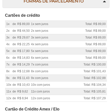
FORMAS DE PARCELAMENTO
Cartões de crédito
1x
de
R$ 89,00
1x sem juros
Total: R$ 89,00
2x
de
R$ 44,50
2x sem juros
Total: R$ 89,00
3x
de
R$ 29,67
3x sem juros
Total: R$ 89,00
4x
de
R$ 22,25
4x sem juros
Total: R$ 89,00
5x
de
R$ 17,80
5x sem juros
Total: R$ 89,00
6x
de
R$ 14,83
6x sem juros
Total: R$ 89,00
7x
de
R$ 14,29
7x com juros
Total: R$ 100,00
8x
de
R$ 12,68
8x com juros
Total: R$ 101,43
9x
de
R$ 11,43
9x com juros
Total: R$ 102,88
10x
de
R$ 10,43
10x com juros
Total: R$ 104,34
11x
de
R$ 9,62
11x com juros
Total: R$ 105,81
12x
de
R$ 8,94
12x com juros
Total: R$ 107,29
Cartão de Crédito Amex / Elo