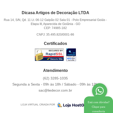
Dicasa Artigos de Decoração LTDA
Rua 14, S/N, Qd. 11 Lt. 06-12 Galpão 02 Sala 01
-
Polo Empresarial Goiás -
Etapa III, Aparecida de Goiânia
-
GO
CEP: 74985-182
CNPJ: 35.495.820/0001-86
Certificados
Atendimento
(62)
3285-1035
Segunda a Sexta - 09h às 18h / Sábado - 09h às 12h.
sac@liedecor.com.br
Está com dúvidas?
LOJA VIRTUAL CRIADA POR
Clique para
consultoria